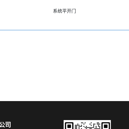
系统平开门
公司