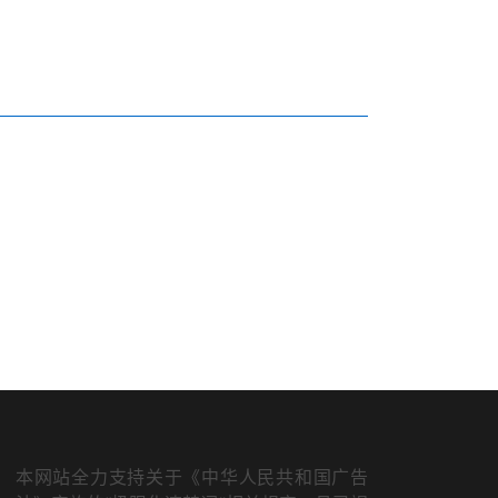
本网站全力支持关于《中华人民共和国广告