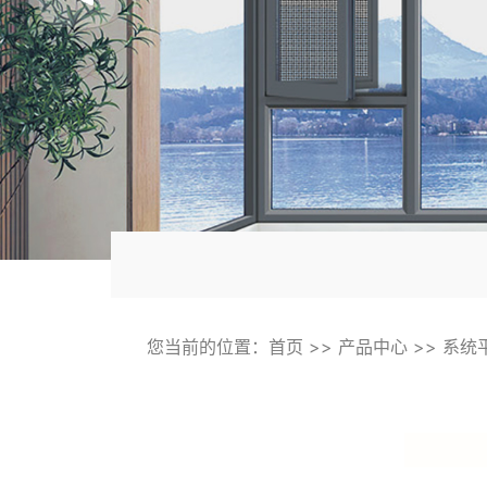
您当前的位置：
首页
>>
产品中心
>>
系统