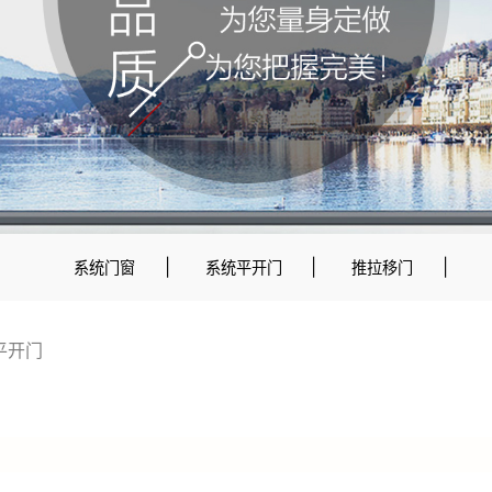
|
|
|
系统门窗
系统平开门
推拉移门
平开门